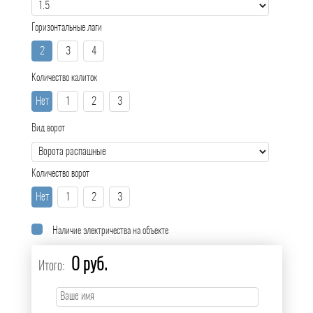
Горизонтальные лаги
2
3
4
Количество калиток
Нет
1
2
3
Вид ворот
Количество ворот
Нет
1
2
3
Наличие электричества на объекте
0 руб.
Итого: