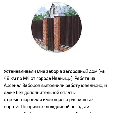
е
Устанавливали мне забор в загородный дом (на
Н
48 км по М4 от города Иванищи). Ребята из
р
Арсенал Заборов выполнили работу ювелирно, и
К
даже без дополнительной оплаты
(
у
отремонтировали имеющиеся распашные
с
и,
ворота. По причине дождливой погоды и
н