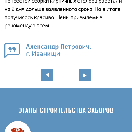
а
непростой сборки кирпичных столбов работали
с
ги
на 2 дня дольше заявленного срока. Но в итоге
п
получилось красиво. Цены приемлемые,
о
а
рекомендую всем.
н
го
в
Александр Петрович,
г. Иванищи
ЭТАПЫ СТРОИТЕЛЬСТВА ЗАБОРОВ