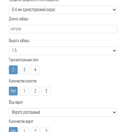
Толщина профлиста и его покрытие
Длина забора
Высота забора
Горизонтальные лаги
2
3
4
Количество калиток
Нет
1
2
3
Вид ворот
Количество ворот
Нет
1
2
3