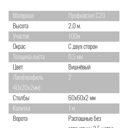
Материал
Профнастил С20
Высота
2,0 м.
Участок
100м
Окрас
С двух сторон
Толщина листа
0,5 мм.
Цвет
Вишнёвый
Лаги(профиль
2
40х20х2мм)
Столбы
60х60х2 мм
Калитка
1 м
Ворота
Распашные без