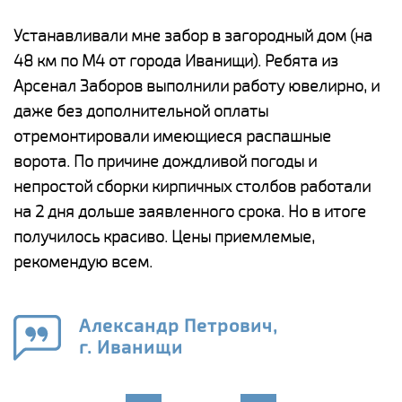
е
Устанавливали мне забор в загородный дом (на
Н
48 км по М4 от города Иванищи). Ребята из
р
Арсенал Заборов выполнили работу ювелирно, и
К
даже без дополнительной оплаты
(
у
отремонтировали имеющиеся распашные
с
и,
ворота. По причине дождливой погоды и
н
а
непростой сборки кирпичных столбов работали
с
ги
на 2 дня дольше заявленного срока. Но в итоге
п
получилось красиво. Цены приемлемые,
о
а
рекомендую всем.
н
го
в
Александр Петрович,
г. Иванищи