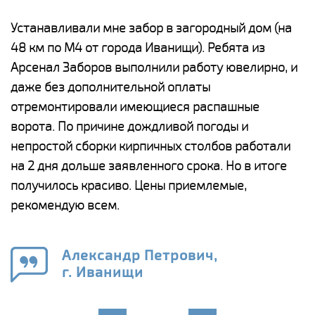
е
Устанавливали мне забор в загородный дом (на
Н
48 км по М4 от города Иванищи). Ребята из
р
Арсенал Заборов выполнили работу ювелирно, и
К
даже без дополнительной оплаты
(
у
отремонтировали имеющиеся распашные
с
и,
ворота. По причине дождливой погоды и
н
а
непростой сборки кирпичных столбов работали
с
ги
на 2 дня дольше заявленного срока. Но в итоге
п
получилось красиво. Цены приемлемые,
о
а
рекомендую всем.
н
го
в
Александр Петрович,
г. Иванищи