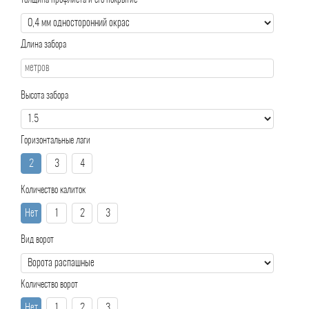
Толщина профлиста и его покрытие
Длина забора
Высота забора
Горизонтальные лаги
2
3
4
Количество калиток
Нет
1
2
3
Вид ворот
Количество ворот
Нет
1
2
3