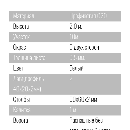
Материал
Профнастил С20
Высота
2,0 м.
Участок
10м
Окрас
С двух сторон
Толщина листа
0,5 мм.
Цвет
Белый
Лаги(профиль
2
40х20х2мм)
Столбы
60х60х2 мм
Калитка
1 м
Ворота
Распашные без