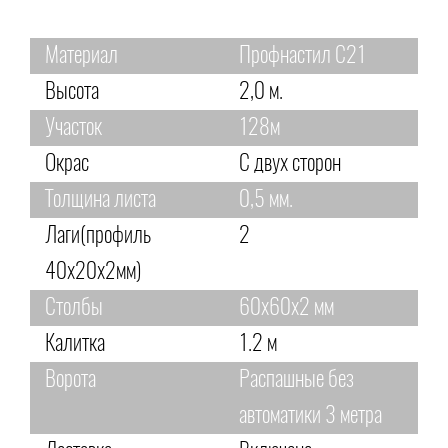
Материал
Профнастил С21
Высота
2,0 м.
Участок
128м
Окрас
С двух сторон
Толщина листа
0,5 мм.
Лаги(профиль
2
40х20х2мм)
Столбы
60х60х2 мм
Калитка
1.2 м
Ворота
Распашные без
автоматики 3 метра