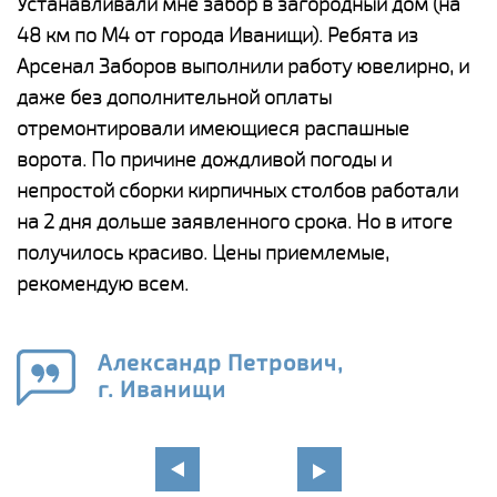
е
Устанавливали мне забор в загородный дом (на
Н
48 км по М4 от города Иванищи). Ребята из
р
Арсенал Заборов выполнили работу ювелирно, и
К
даже без дополнительной оплаты
(
у
отремонтировали имеющиеся распашные
с
и,
ворота. По причине дождливой погоды и
н
а
непростой сборки кирпичных столбов работали
с
ги
на 2 дня дольше заявленного срока. Но в итоге
п
получилось красиво. Цены приемлемые,
о
а
рекомендую всем.
н
го
в
Александр Петрович,
г. Иванищи