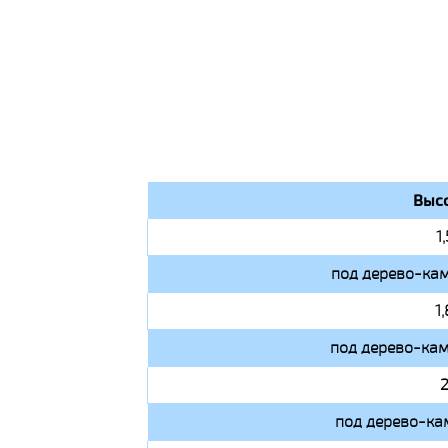
Высо
1
под дерево-кам
1
под дерево-кам
2
под дерево-ка