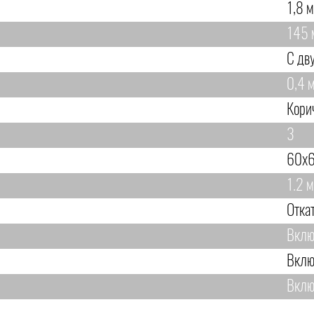
1,8 м
145 
С дв
0,4 м
Кори
3
60х6
1.2 м
Отка
Вклю
Вклю
Вклю