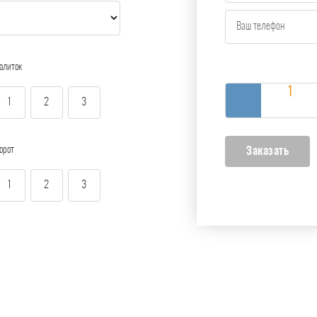
алиток
1
2
3
орот
1
2
3