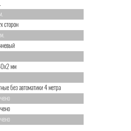
.
м.
ух сторон
м.
чневый
0х2 мм
тные без автоматики 4 метра
чено
чено
чено