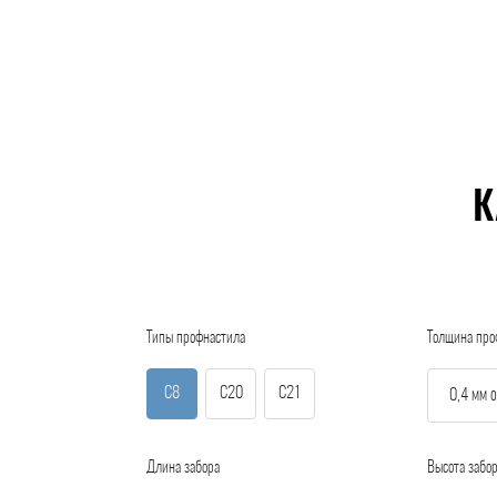
К
Типы профнастила
Толщина про
С8
С20
С21
Длина забора
Высота забо