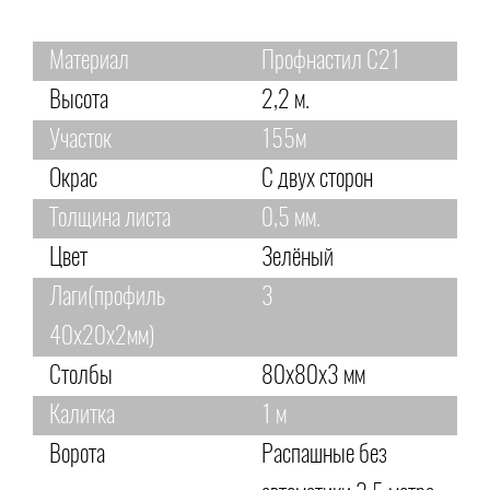
Материал
Профнастил С21
Высота
2,2 м.
Участок
155м
Окрас
С двух сторон
Толщина листа
0,5 мм.
Цвет
Зелёный
Лаги(профиль
3
40х20х2мм)
Столбы
80х80х3 мм
Калитка
1 м
Ворота
Распашные без