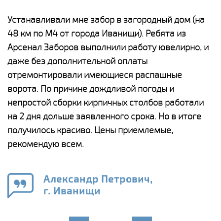
е
Устанавливали мне забор в загородный дом (на
Н
48 км по М4 от города Иванищи). Ребята из
р
Арсенал Заборов выполнили работу ювелирно, и
К
даже без дополнительной оплаты
(
у
отремонтировали имеющиеся распашные
с
и,
ворота. По причине дождливой погоды и
н
а
непростой сборки кирпичных столбов работали
с
ги
на 2 дня дольше заявленного срока. Но в итоге
п
получилось красиво. Цены приемлемые,
о
а
рекомендую всем.
н
го
в
Александр Петрович,
г. Иванищи