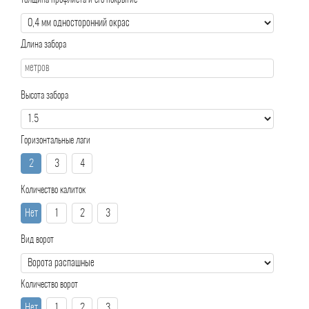
Толщина профлиста и его покрытие
Длина забора
Высота забора
Горизонтальные лаги
2
3
4
Количество калиток
Нет
1
2
3
Вид ворот
Количество ворот
Нет
1
2
3