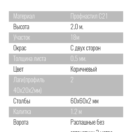
Материал
Профнастил С21
Высота
2,0 м.
Участок
18м
Окрас
С двух сторон
Толщина листа
0,5 мм.
Цвет
Коричневый
Лаги(профиль
2
40х20х2мм)
Столбы
60х60х2 мм
Калитка
1.2 м
Ворота
Распашные без