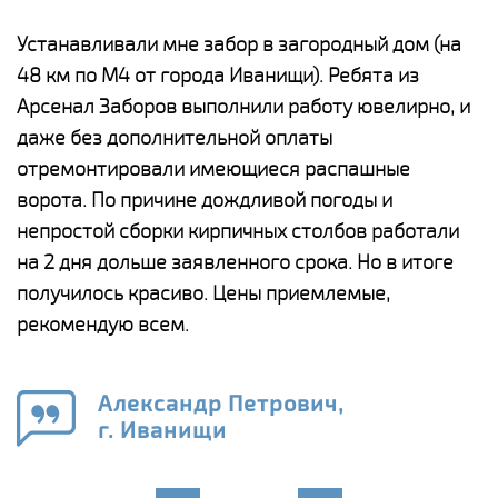
е
Устанавливали мне забор в загородный дом (на
Н
48 км по М4 от города Иванищи). Ребята из
р
Арсенал Заборов выполнили работу ювелирно, и
К
даже без дополнительной оплаты
(
у
отремонтировали имеющиеся распашные
с
и,
ворота. По причине дождливой погоды и
н
а
непростой сборки кирпичных столбов работали
с
ги
на 2 дня дольше заявленного срока. Но в итоге
п
получилось красиво. Цены приемлемые,
о
а
рекомендую всем.
н
го
в
Александр Петрович,
г. Иванищи