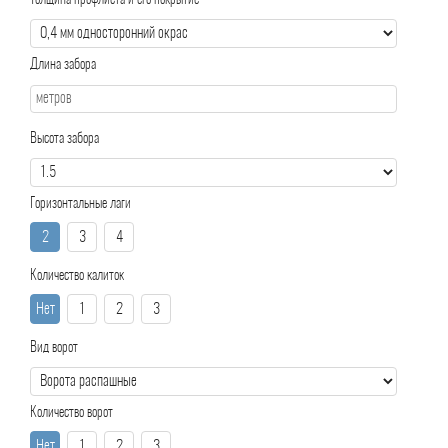
Толщина профлиста и его покрытие
Длина забора
Высота забора
Горизонтальные лаги
2
3
4
Количество калиток
Нет
1
2
3
Вид ворот
Количество ворот
Нет
1
2
3