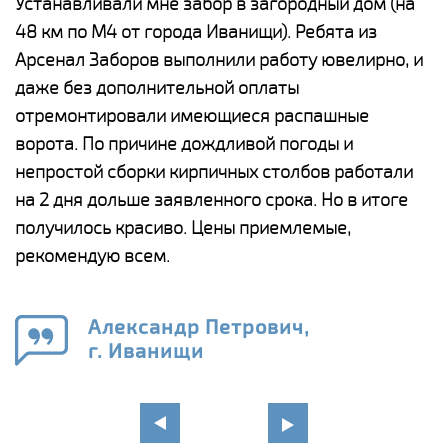
е
Устанавливали мне забор в загородный дом (на
Н
48 км по М4 от города Иванищи). Ребята из
р
Арсенал Заборов выполнили работу ювелирно, и
К
даже без дополнительной оплаты
(
у
отремонтировали имеющиеся распашные
с
и,
ворота. По причине дождливой погоды и
н
а
непростой сборки кирпичных столбов работали
с
ги
на 2 дня дольше заявленного срока. Но в итоге
п
получилось красиво. Цены приемлемые,
о
а
рекомендую всем.
н
го
в
Александр Петрович,
г. Иванищи