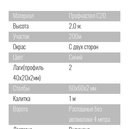
Материал
Профнастил С20
Высота
2,0 м.
Участок
200м
Окрас
С двух сторон
Цвет
Синий
Лаги(профиль
2
40х20х2мм)
Столбы
60х60х2 мм
Калитка
1 м
Ворота
Распашные без
автоматики 4 метра