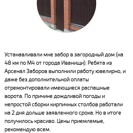
е
Устанавливали мне забор в загородный дом (на
Н
48 км по М4 от города Иванищи). Ребята из
р
Арсенал Заборов выполнили работу ювелирно, и
К
даже без дополнительной оплаты
(
у
отремонтировали имеющиеся распашные
с
и,
ворота. По причине дождливой погоды и
н
а
непростой сборки кирпичных столбов работали
с
ги
на 2 дня дольше заявленного срока. Но в итоге
п
получилось красиво. Цены приемлемые,
о
а
рекомендую всем.
н