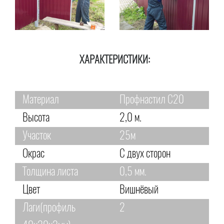
ХАРАКТЕРИСТИКИ:
Материал
Профнастил С20
Высота
2,0 м.
Участок
25м
Окрас
С двух сторон
Толщина листа
0,5 мм.
Цвет
Вишнёвый
Лаги(профиль
2