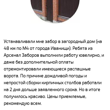
е
Устанавливали мне забор в загородный дом (на
Н
48 км по М4 от города Иванищи). Ребята из
р
Арсенал Заборов выполнили работу ювелирно, и
К
даже без дополнительной оплаты
(
у
отремонтировали имеющиеся распашные
с
и,
ворота. По причине дождливой погоды и
н
а
непростой сборки кирпичных столбов работали
с
ги
на 2 дня дольше заявленного срока. Но в итоге
п
получилось красиво. Цены приемлемые,
о
а
рекомендую всем.
н