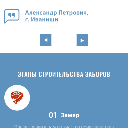
го
в
Александр Петрович,
г. Иванищи
ЭТАПЫ СТРОИТЕЛЬСТВА ЗАБОРОВ
01
Замер
После заявки к вам на участок приезжает наш