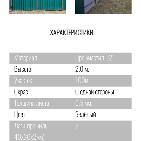
ХАРАКТЕРИСТИКИ:
Материал
Профнастил С21
Высота
2,0 м.
Участок
100м
Окрас
С одной стороны
Толщина листа
0,5 мм.
Цвет
Зелёный
Лаги(профиль
2
40х20х2мм)