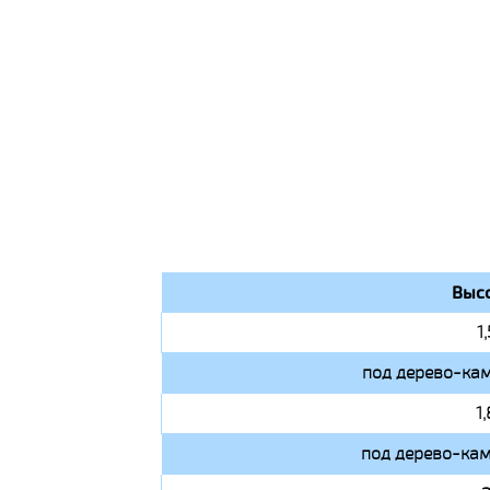
Высо
1
под дерево-кам
1
под дерево-кам