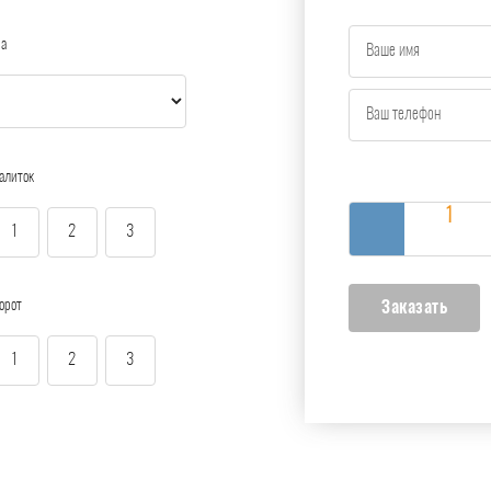
ра
алиток
1
2
3
орот
1
2
3