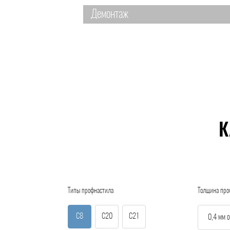
Демонтаж
К
Типы профнастила
Толщина про
С8
С20
С21