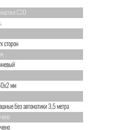
настил С20
.
ух сторон
м.
чневый
0х2 мм
ашные без автоматики 3,5 метра
чено
чено