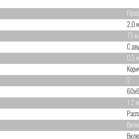
Проф
2,0 м
75 м.
С дв
0,5 м
Кори
2
60х6
1.2 м
Расп
Вклю
Вклю