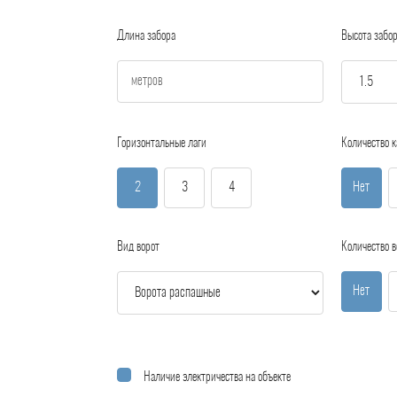
Длина забора
Высота забо
Горизонтальные лаги
Количество к
2
3
4
Нет
Вид ворот
Количество в
Нет
Наличие электричества на объекте