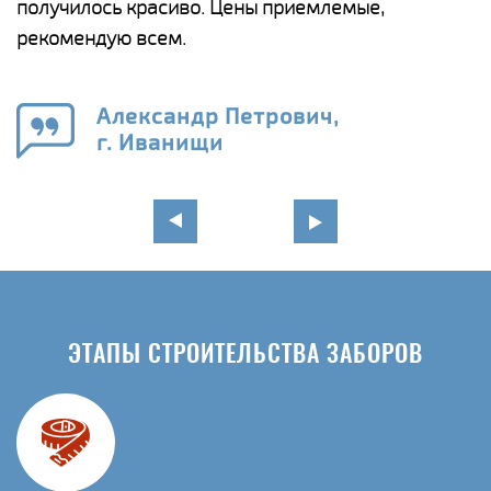
получилось красиво. Цены приемлемые,
о
а
рекомендую всем.
н
го
в
Александр Петрович,
г. Иванищи
ЭТАПЫ СТРОИТЕЛЬСТВА ЗАБОРОВ