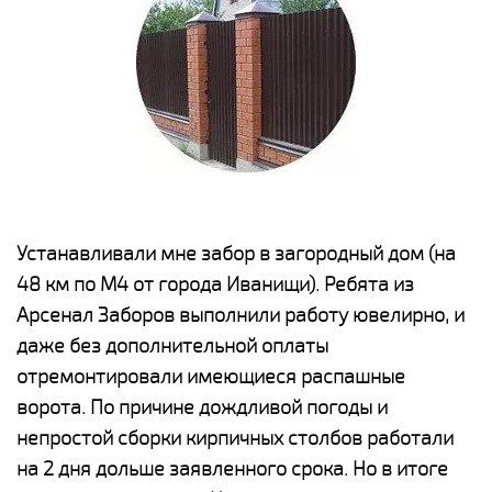
е
Устанавливали мне забор в загородный дом (на
Н
48 км по М4 от города Иванищи). Ребята из
р
Арсенал Заборов выполнили работу ювелирно, и
К
даже без дополнительной оплаты
(
у
отремонтировали имеющиеся распашные
с
и,
ворота. По причине дождливой погоды и
н
а
непростой сборки кирпичных столбов работали
с
ги
на 2 дня дольше заявленного срока. Но в итоге
п