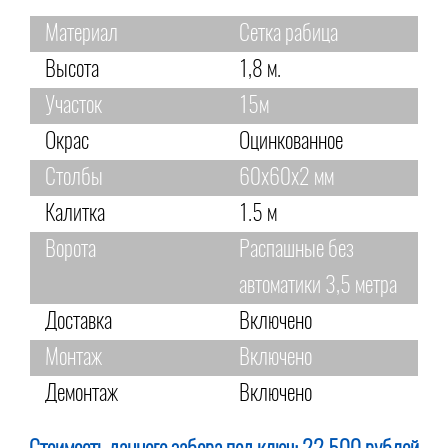
Материал
Сетка рабица
Высота
1,8 м.
Участок
15м
Окрас
Оцинкованное
Столбы
60х60х2 мм
Калитка
1.5 м
Ворота
Распашные без
автоматики 3,5 метра
Доставка
Включено
Монтаж
Включено
Демонтаж
Включено