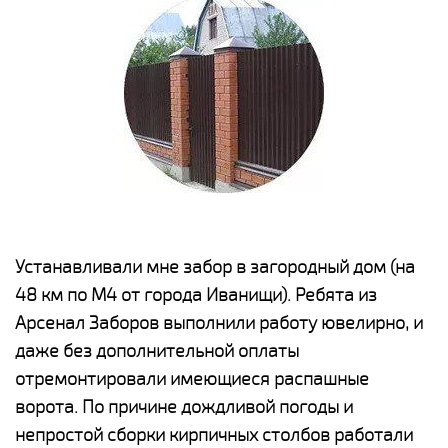
е
Устанавливали мне забор в загородный дом (на
Н
48 км по М4 от города Иванищи). Ребята из
р
Арсенал Заборов выполнили работу ювелирно, и
К
даже без дополнительной оплаты
(
у
отремонтировали имеющиеся распашные
с
и,
ворота. По причине дождливой погоды и
н
а
непростой сборки кирпичных столбов работали
с