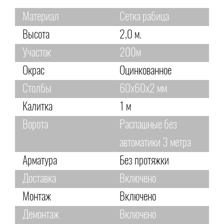
Материал
Сетка рабица
Высота
2,0 м.
Участок
200м
Окрас
Оцинкованное
Столбы
60х60х2 мм
Калитка
1 м
Ворота
Распашные без
автоматики 3 метра
Арматура
Без протяжки
Доставка
Включено
Монтаж
Включено
Демонтаж
Включено