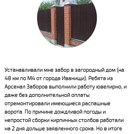
е
Устанавливали мне забор в загородный дом (на
Н
48 км по М4 от города Иванищи). Ребята из
р
Арсенал Заборов выполнили работу ювелирно, и
К
даже без дополнительной оплаты
(
у
отремонтировали имеющиеся распашные
с
и,
ворота. По причине дождливой погоды и
н
а
непростой сборки кирпичных столбов работали
с
ги
на 2 дня дольше заявленного срока. Но в итоге
п