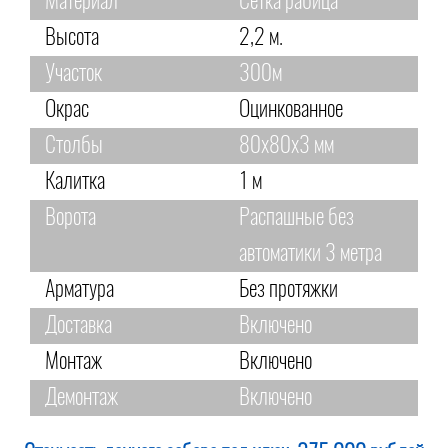
Материал
Сетка рабица
Высота
2,2 м.
Участок
300м
Окрас
Оцинкованное
Столбы
80х80х3 мм
Калитка
1 м
Ворота
Распашные без
автоматики 3 метра
Арматура
Без протяжки
Доставка
Включено
Монтаж
Включено
Демонтаж
Включено