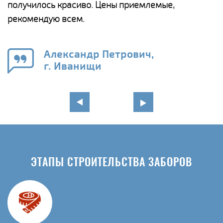
получилось красиво. Цены приемлемые,
о
а
рекомендую всем.
н
го
в
Александр Петрович,
г. Иванищи
ЭТАПЫ СТРОИТЕЛЬСТВА ЗАБОРОВ