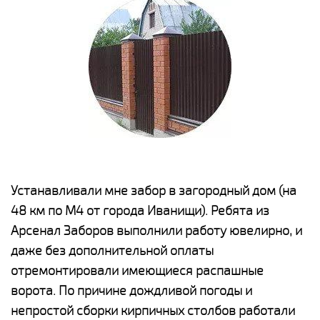
е
Устанавливали мне забор в загородный дом (на
Н
48 км по М4 от города Иванищи). Ребята из
р
Арсенал Заборов выполнили работу ювелирно, и
К
даже без дополнительной оплаты
(
у
отремонтировали имеющиеся распашные
с
и,
ворота. По причине дождливой погоды и
н
а
непростой сборки кирпичных столбов работали
с