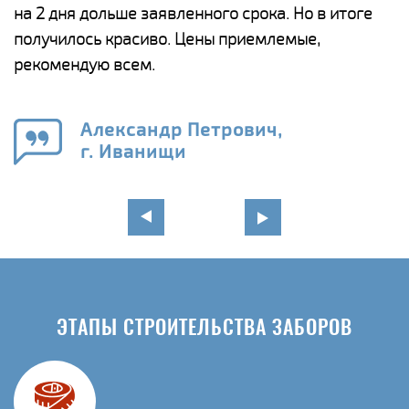
ги
на 2 дня дольше заявленного срока. Но в итоге
п
получилось красиво. Цены приемлемые,
о
а
рекомендую всем.
н
го
в
Александр Петрович,
г. Иванищи
ЭТАПЫ СТРОИТЕЛЬСТВА ЗАБОРОВ