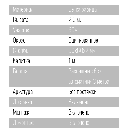
Материал
Сетка рабица
Высота
2,0 м.
Участок
30м
Окрас
Оцинкованное
Столбы
60х60х2 мм
Калитка
1 м
Ворота
Распашные без
автоматики 3 метра
Арматура
Без протяжки
Доставка
Включено
Монтаж
Включено
Демонтаж
Включено