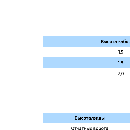
Высота забор
1,5
1,8
2,0
Высота/виды
Откатные ворота