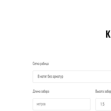
К
Сетка рабица
Длина забора
Высота забо