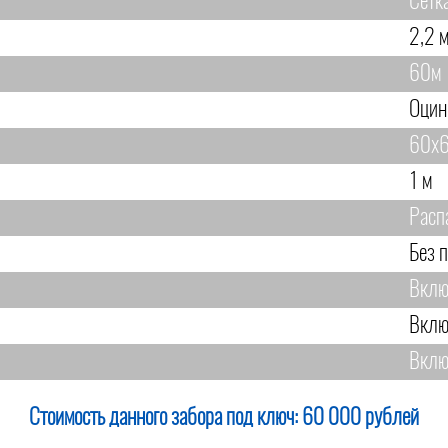
Сетк
2,2 м
60м
Оцин
60х6
1 м
Расп
Без 
Вклю
Вклю
Вклю
Стоимость данного забора под ключ:
60 000 рублей