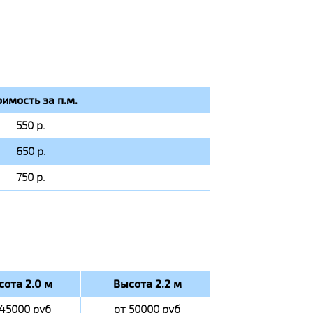
оимость за п.м.
550 р.
650 р.
750 р.
сота 2.0 м
Высота 2.2 м
 45000 руб
от 50000 руб