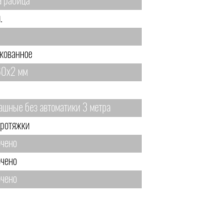
а рабица
.
кованное
0х2 мм
ашные без автоматики 3 метра
протяжки
чено
чено
чено