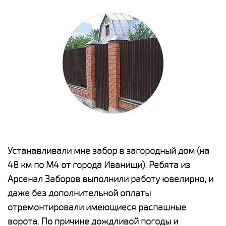
е
Устанавливали мне забор в загородный дом (на
Н
48 км по М4 от города Иванищи). Ребята из
р
Арсенал Заборов выполнили работу ювелирно, и
К
даже без дополнительной оплаты
(
у
отремонтировали имеющиеся распашные
с
и,
ворота. По причине дождливой погоды и
н