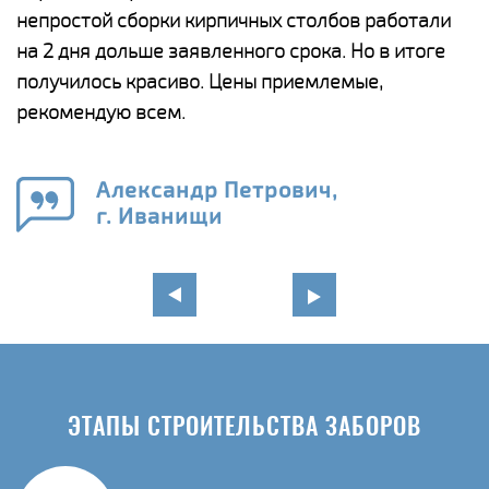
а
непростой сборки кирпичных столбов работали
с
ги
на 2 дня дольше заявленного срока. Но в итоге
п
получилось красиво. Цены приемлемые,
о
а
рекомендую всем.
н
го
в
Александр Петрович,
г. Иванищи
ЭТАПЫ СТРОИТЕЛЬСТВА ЗАБОРОВ