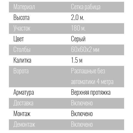
Материал
Сетка рабица
Высота
2,0 м.
Участок
180 м.
Цвет
Серый
Столбы
60х60х2 мм
Калитка
1.5 м
Ворота
Распашные без
автоматики 4 метра
Арматура
Верхняя протяжка
Доставка
Включено
Монтаж
Включено
Демонтаж
Включено