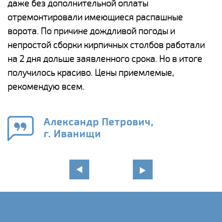
даже без дополнительной оплаты
(
у
отремонтировали имеющиеся распашные
с
и,
ворота. По причине дождливой погоды и
н
а
непростой сборки кирпичных столбов работали
с
ги
на 2 дня дольше заявленного срока. Но в итоге
п
получилось красиво. Цены приемлемые,
о
а
рекомендую всем.
н
го
в
Александр Петрович,
г. Иванищи