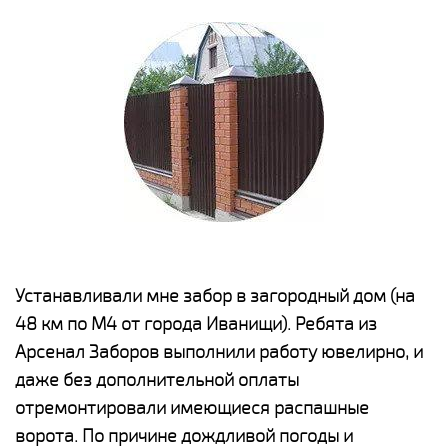
е
Устанавливали мне забор в загородный дом (на
Н
48 км по М4 от города Иванищи). Ребята из
р
Арсенал Заборов выполнили работу ювелирно, и
К
даже без дополнительной оплаты
(
у
отремонтировали имеющиеся распашные
с
и,
ворота. По причине дождливой погоды и
н