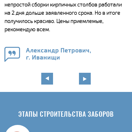
а
непростой сборки кирпичных столбов работали
с
ги
на 2 дня дольше заявленного срока. Но в итоге
п
получилось красиво. Цены приемлемые,
о
а
рекомендую всем.
н
го
в
Александр Петрович,
г. Иванищи
ЭТАПЫ СТРОИТЕЛЬСТВА ЗАБОРОВ