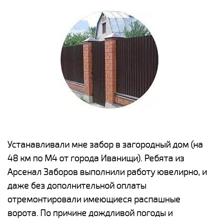
е
Устанавливали мне забор в загородный дом (на
Н
48 км по М4 от города Иванищи). Ребята из
р
Арсенал Заборов выполнили работу ювелирно, и
К
даже без дополнительной оплаты
(
у
отремонтировали имеющиеся распашные
с
и,
ворота. По причине дождливой погоды и
н