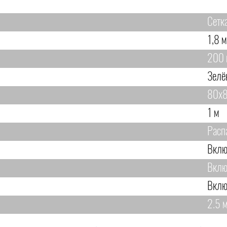
Сетк
1,8 м
200 
Зелё
80х8
1 м
Расп
Вклю
Вклю
Вклю
2.5 