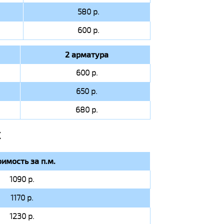
580 р.
600 р.
2 арматура
600 р.
650 р.
680 р.
Х
оимость за п.м.
1090 р.
1170 р.
1230 р.