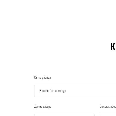
К
Сетка рабица
Длина забора
Высота забо