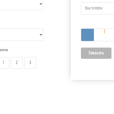
алиток
1
2
3