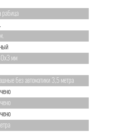
а рабица
.
м.
ный
0х3 мм
ашные без автоматики 3,5 метра
чено
чено
чено
метра