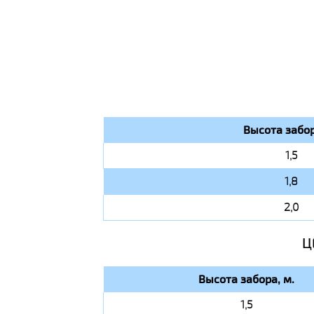
Высота забор
1,5
1,8
2,0
Ц
Высота забора, м.
1,5