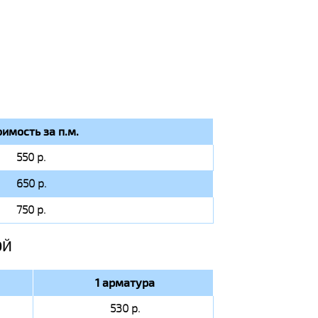
оимость за п.м.
550 р.
650 р.
750 р.
ОЙ
1 арматура
530 р.